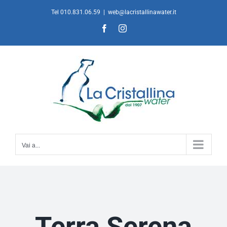
Salta
Tel 010.831.06.59
|
web@lacristallinawater.it
al
Facebook
Instagram
contenuto
Vai a...
Terra Serena