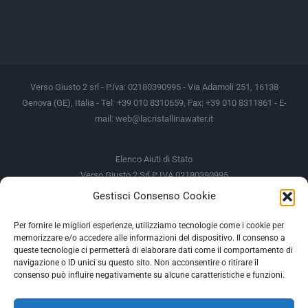
Verso Giusto 2 srl - P.Iva: 02180390995 - Via Adamoli 251, 16138
Genova (GE), Italia - Tel: +39 010 8310659, Fax: +39 010 8311861 - E-
mail:
web@lacristallinawater.it
Elenco Aiuti di Stato
Verso Giusto 2 Srl P IVA 02180390995
Gestisci Consenso Cookie
Soggetto Erogante
Somma Incassata
Agenzia delle Entrate
49.338,00 €
Per fornire le migliori esperienze, utilizziamo tecnologie come i cookie per
memorizzare e/o accedere alle informazioni del dispositivo. Il consenso a
Agenzia delle Entrate
49.338,00 €
queste tecnologie ci permetterà di elaborare dati come il comportamento di
M.I.S.E
935,34 €
navigazione o ID unici su questo sito. Non acconsentire o ritirare il
consenso può influire negativamente su alcune caratteristiche e funzioni.
AIUTI DI STATO