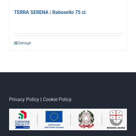
TERRA SERENA | Rabosello 75 cl.
Dettagli
Privacy Policy
|
Cookie Policy