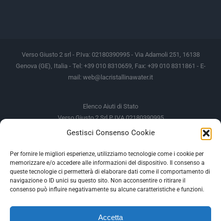
Verso Giusto 2 srl - P.Iva: 02180390995 - Via Adamoli 251, 16138
Genova (GE), Italia - Tel: +39 010 8310659, Fax: +39 010 8311861 - E-
mail:
web@lacristallinawater.it
Elenco Aiuti di Stato
Verso Giusto 2 Srl P IVA 02180390995
Gestisci Consenso Cookie
Soggetto Erogante
Somma Incassata
Agenzia delle Entrate
49.338,00 €
Per fornire le migliori esperienze, utilizziamo tecnologie come i cookie per
memorizzare e/o accedere alle informazioni del dispositivo. Il consenso a
Agenzia delle Entrate
49.338,00 €
queste tecnologie ci permetterà di elaborare dati come il comportamento di
M.I.S.E
935,34 €
navigazione o ID unici su questo sito. Non acconsentire o ritirare il
consenso può influire negativamente su alcune caratteristiche e funzioni.
AIUTI DI STATO
Accetta