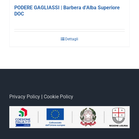
PODERE GAGLIASSI | Barbera d’Alba Superiore
DOC
Dettagli
Privacy Policy
|
Cookie Policy