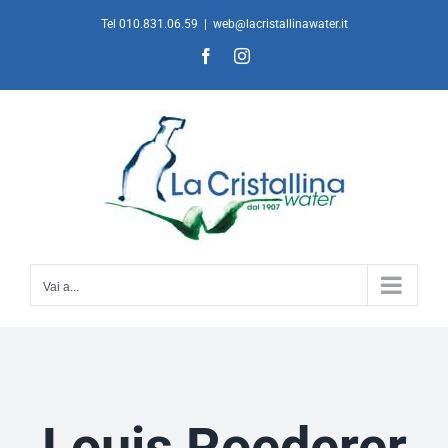
Salta
Tel 010.831.06.59
|
web@lacristallinawater.it
al
Facebook
Instagram
contenuto
Vai a...
Louis Roederer