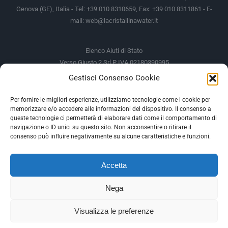
Genova (GE), Italia - Tel: +39 010 8310659, Fax: +39 010 8311861 - E-
mail:
web@lacristallinawater.it
Elenco Aiuti di Stato
Verso Giusto 2 Srl P IVA 02180390995
Gestisci Consenso Cookie
Soggetto Erogante
Somma Incassata
Agenzia delle Entrate
49.338,00 €
Per fornire le migliori esperienze, utilizziamo tecnologie come i cookie per
memorizzare e/o accedere alle informazioni del dispositivo. Il consenso a
Agenzia delle Entrate
49.338,00 €
queste tecnologie ci permetterà di elaborare dati come il comportamento di
M.I.S.E
935,34 €
navigazione o ID unici su questo sito. Non acconsentire o ritirare il
consenso può influire negativamente su alcune caratteristiche e funzioni.
AIUTI DI STATO
Accetta
Gli altri aiuti di Stato sono consultabili sul REGISTRO NAZIONALE
DEGLI AIUTI DI STATO
Nega
--
Visualizza le preferenze