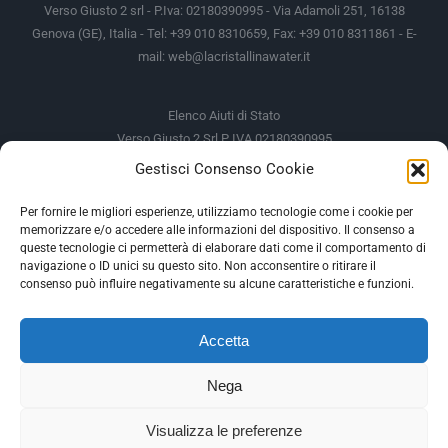
Verso Giusto 2 srl - P.Iva: 02180390995 - Via Adamoli 251, 16138
Genova (GE), Italia - Tel: +39 010 8310659, Fax: +39 010 8311861 - E-
mail:
web@lacristallinawater.it
Elenco Aiuti di Stato
Verso Giusto 2 Srl P IVA 02180390995
Gestisci Consenso Cookie
Soggetto Erogante
Somma Incassata
Agenzia delle Entrate
49.338,00 €
Per fornire le migliori esperienze, utilizziamo tecnologie come i cookie per
memorizzare e/o accedere alle informazioni del dispositivo. Il consenso a
Agenzia delle Entrate
49.338,00 €
queste tecnologie ci permetterà di elaborare dati come il comportamento di
M.I.S.E
935,34 €
navigazione o ID unici su questo sito. Non acconsentire o ritirare il
consenso può influire negativamente su alcune caratteristiche e funzioni.
AIUTI DI STATO
Accetta
Gli altri aiuti di Stato sono consultabili sul REGISTRO NAZIONALE
DEGLI AIUTI DI STATO
Nega
--
Visualizza le preferenze