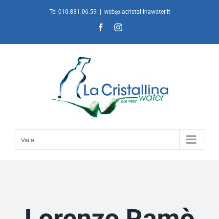
Salta
Tel 010.831.06.59
|
web@lacristallinawater.it
al
Facebook
Instagram
contenuto
Vai a...
Lorenzo Ramò