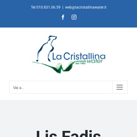
Salta
Tel 010.831.06.59
|
web@lacristallinawater.it
al
Facebook
Instagram
contenuto
Vai a...
Lis Fadis