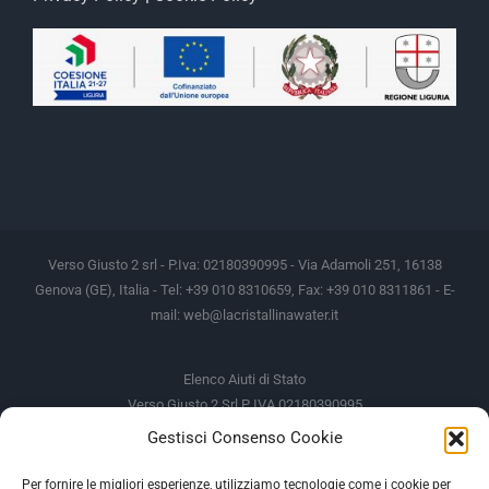
Verso Giusto 2 srl - P.Iva: 02180390995 - Via Adamoli 251, 16138
Genova (GE), Italia - Tel: +39 010 8310659, Fax: +39 010 8311861 - E-
mail:
web@lacristallinawater.it
Elenco Aiuti di Stato
Verso Giusto 2 Srl P IVA 02180390995
Gestisci Consenso Cookie
Soggetto Erogante
Somma Incassata
Agenzia delle Entrate
49.338,00 €
Per fornire le migliori esperienze, utilizziamo tecnologie come i cookie per