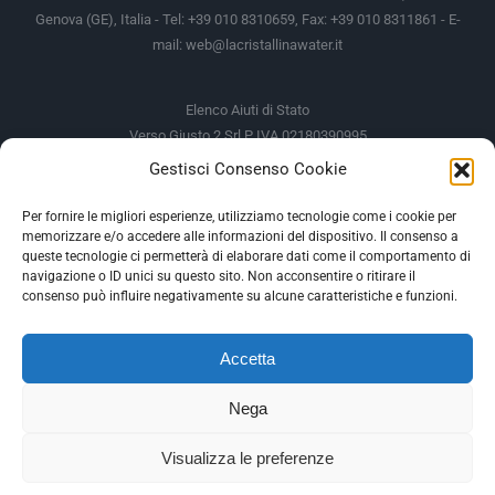
Genova (GE), Italia - Tel: +39 010 8310659, Fax: +39 010 8311861 - E-
mail:
web@lacristallinawater.it
Elenco Aiuti di Stato
Verso Giusto 2 Srl P IVA 02180390995
Gestisci Consenso Cookie
Soggetto Erogante
Somma Incassata
Agenzia delle Entrate
49.338,00 €
Per fornire le migliori esperienze, utilizziamo tecnologie come i cookie per
memorizzare e/o accedere alle informazioni del dispositivo. Il consenso a
Agenzia delle Entrate
49.338,00 €
queste tecnologie ci permetterà di elaborare dati come il comportamento di
M.I.S.E
935,34 €
navigazione o ID unici su questo sito. Non acconsentire o ritirare il
consenso può influire negativamente su alcune caratteristiche e funzioni.
AIUTI DI STATO
Accetta
Gli altri aiuti di Stato sono consultabili sul REGISTRO NAZIONALE
DEGLI AIUTI DI STATO
Nega
--
Visualizza le preferenze