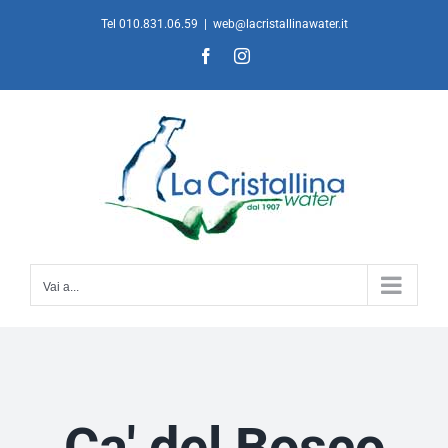
Salta
Tel 010.831.06.59
|
web@lacristallinawater.it
al
Facebook
Instagram
contenuto
Vai a...
Ca' del Bosco