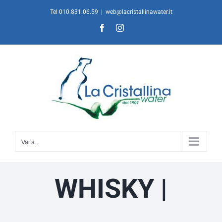
Salta
Tel 010.831.06.59
|
web@lacristallinawater.it
al
Facebook
Instagram
contenuto
Vai a...
WHISKY |