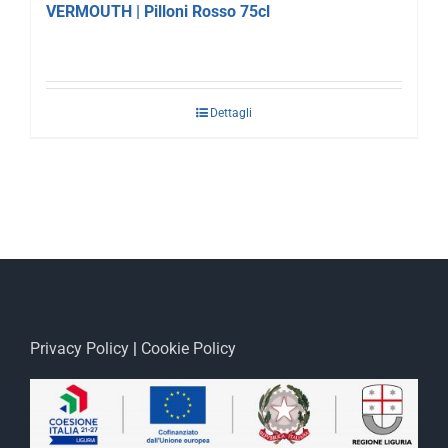
VERMOUTH | Pilloni Rosso 75cl
Dettagli
Privacy Policy
|
Cookie Policy