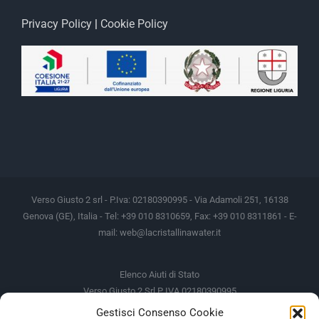
Privacy Policy
|
Cookie Policy
Verso Giusto 2 srl - P.Iva: 02180390995 - Via Adamoli 251, 16138
Genova (GE), Italia - Tel: +39 010 8310659, Fax: +39 010 8311861 - E-
mail:
web@lacristallinawater.it
Elenco Aiuti di Stato
Verso Giusto 2 Srl P IVA 02180390995
Gestisci Consenso Cookie
Soggetto Erogante
Somma Incassata