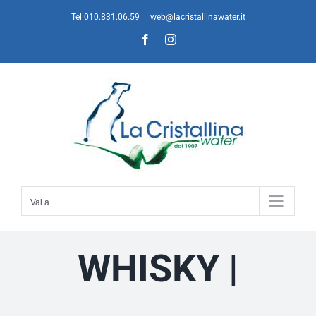
Salta
Tel 010.831.06.59
|
web@lacristallinawater.it
al
Facebook
Instagram
contenuto
Vai a...
WHISKY |