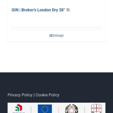
GIN | Broker’s London Dry 38° 1l
Dettagli
Privacy Policy
|
Cookie Policy