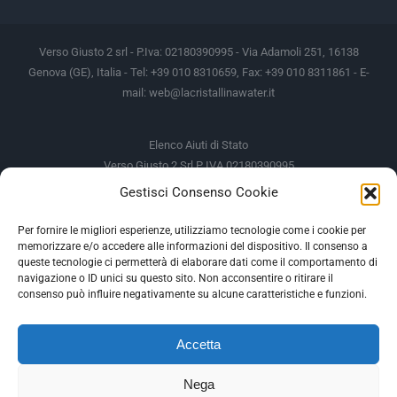
Verso Giusto 2 srl - P.Iva: 02180390995 - Via Adamoli 251, 16138
Genova (GE), Italia - Tel: +39 010 8310659, Fax: +39 010 8311861 - E-
mail:
web@lacristallinawater.it
Elenco Aiuti di Stato
Verso Giusto 2 Srl P IVA 02180390995
Gestisci Consenso Cookie
Soggetto Erogante
Somma Incassata
Agenzia delle Entrate
49.338,00 €
Per fornire le migliori esperienze, utilizziamo tecnologie come i cookie per
memorizzare e/o accedere alle informazioni del dispositivo. Il consenso a
Agenzia delle Entrate
49.338,00 €
queste tecnologie ci permetterà di elaborare dati come il comportamento di
M.I.S.E
935,34 €
navigazione o ID unici su questo sito. Non acconsentire o ritirare il
consenso può influire negativamente su alcune caratteristiche e funzioni.
AIUTI DI STATO
Accetta
Gli altri aiuti di Stato sono consultabili sul REGISTRO NAZIONALE
DEGLI AIUTI DI STATO
Nega
--