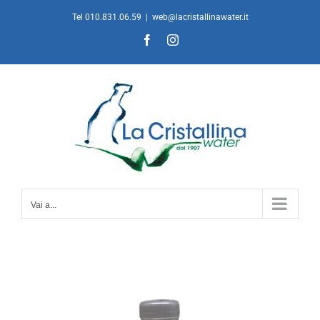
Salta
Tel 010.831.06.59
|
web@lacristallinawater.it
al
Facebook
Instagram
contenuto
Vai a...