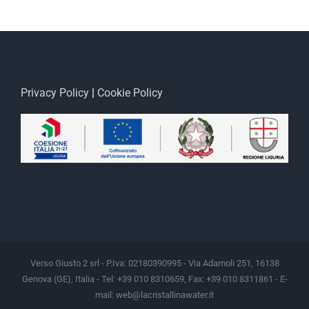
Privacy Policy
|
Cookie Policy
Verso Giusto 2 srl - P.Iva: 02180390995 - Via Adamoli 251, 16138
Genova (GE), Italia - Tel: +39 010 8310659, Fax: +39 010 8311861 - E-
mail:
web@lacristallinawater.it