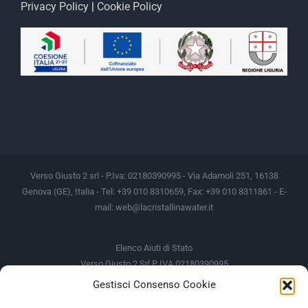
Privacy Policy
|
Cookie Policy
Verso Giusto 2 srl - P.Iva: 02180390995 - Via Adamoli 251, 16138
Genova (GE), Italia - Tel: +39 010 8310659, Fax: +39 010 8311861 - E-
mail:
web@lacristallinawater.it
Elenco Aiuti di Stato
Verso Giusto 2 Srl P IVA 02180390995
Gestisci Consenso Cookie
Soggetto Erogante
Somma Incassata