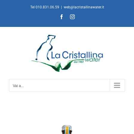
Salta
Tel 010.831.06.59
|
web@lacristallinawater.it
al
Facebook
Instagram
contenuto
Vai a...