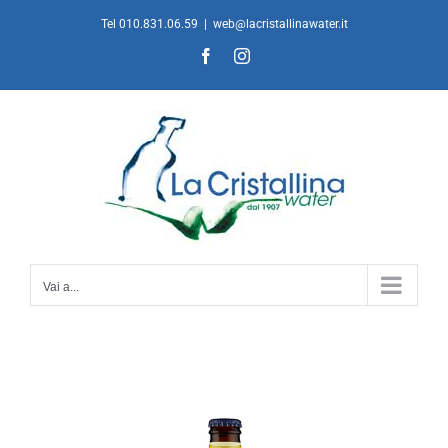
Salta
Tel 010.831.06.59
|
web@lacristallinawater.it
al
Facebook
Instagram
contenuto
Vai a...