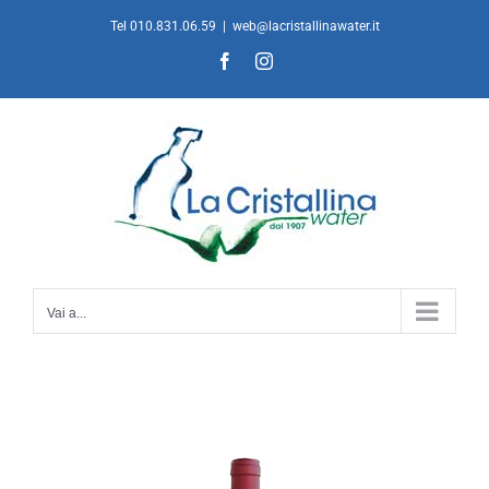
Salta
Tel 010.831.06.59
|
web@lacristallinawater.it
al
Facebook
Instagram
contenuto
Vai a...