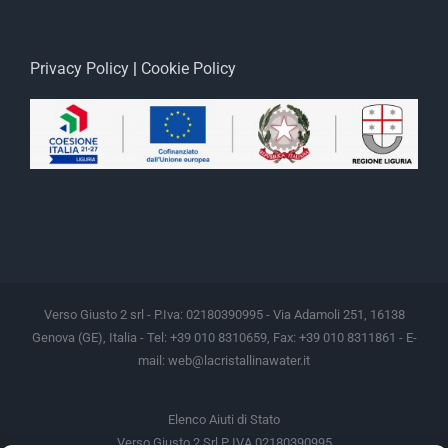
Privacy Policy
|
Cookie Policy
Verso Giusto 2 srl - P.Iva: 02180390995 - Via Adamoli 251, 16138
Genova (GE), Italia - Tel: +39 010 8310659, Fax: +39 010 8311861 - E-
mail:
web@lacristallinawater.it
Elenco Aiuti di Stato
Verso Giusto 2 Srl P IVA 02180390995