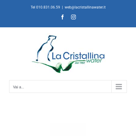
Salta
Tel 010.831.06.59
|
web@lacristallinawater.it
al
Facebook
Instagram
contenuto
Vai a...