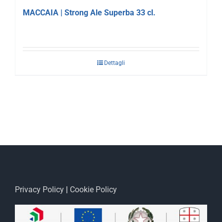
MACCAIA | Strong Ale Superba 33 cl.
Dettagli
Privacy Policy
|
Cookie Policy