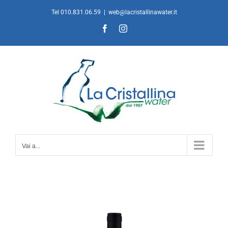
Salta
Tel 010.831.06.59
|
web@lacristallinawater.it
al
Facebook
Instagram
contenuto
Vai a...