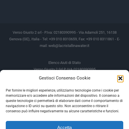
Verso Giusto 2 srl - P.Iva: 02180390995 - Via Adamoli 251, 16138
Genova (GE), Italia - Tel: +39 010 8310659, Fax: +39 010 8311861 - E-
mail:
web@lacristallinawater.it
Elenco Aiuti di Stato
Verso Giusto 2 Srl P IVA 02180390995
Gestisci Consenso Cookie
Soggetto Erogante
Somma Incassata
Agenzia delle Entrate
49.338,00 €
Per fornire le migliori esperienze, utilizziamo tecnologie come i cookie per
memorizzare e/o accedere alle informazioni del dispositivo. Il consenso a
Agenzia delle Entrate
49.338,00 €
queste tecnologie ci permetterà di elaborare dati come il comportamento di
M.I.S.E
935,34 €
navigazione o ID unici su questo sito. Non acconsentire o ritirare il
consenso può influire negativamente su alcune caratteristiche e funzioni.
AIUTI DI STATO
Accetta