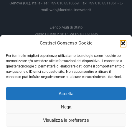
Genova (GE), Italia - Tel: +39 010 8310659, Fax: +39 010 8311861 - E-
mail:
web@lacristallinawater.it
Elenco Aiuti di Stato
Verso Giusto 2 Srl P IVA 02180390995
Gestisci Consenso Cookie
Soggetto Erogante
Somma Incassata
Agenzia delle Entrate
49.338,00 €
Per fornire le migliori esperienze, utilizziamo tecnologie come i cookie per
memorizzare e/o accedere alle informazioni del dispositivo. Il consenso a
Agenzia delle Entrate
49.338,00 €
queste tecnologie ci permetterà di elaborare dati come il comportamento di
M.I.S.E
935,34 €
navigazione o ID unici su questo sito. Non acconsentire o ritirare il
consenso può influire negativamente su alcune caratteristiche e funzioni.
AIUTI DI STATO
Accetta
Gli altri aiuti di Stato sono consultabili sul REGISTRO NAZIONALE
DEGLI AIUTI DI STATO
Nega
--
Visualizza le preferenze
Facebook
Instagram