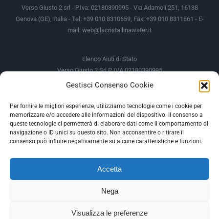
Verso Giusto 2 srl - P.Iva: 02180390995 - Via Adamoli 251, 16138
Genova (GE), Italia - Tel: +39 010 8310659, Fax: +39 010 8311861 - E-
mail:
web@lacristallinawater.it
Elenco Aiuti di Stato
Verso Giusto 2 Srl P IVA 02180390995
Gestisci Consenso Cookie
Soggetto Erogante
Somma Incassata
Agenzia delle Entrate
49.338,00 €
Per fornire le migliori esperienze, utilizziamo tecnologie come i cookie per
memorizzare e/o accedere alle informazioni del dispositivo. Il consenso a
Agenzia delle Entrate
49.338,00 €
queste tecnologie ci permetterà di elaborare dati come il comportamento di
M.I.S.E
935,34 €
navigazione o ID unici su questo sito. Non acconsentire o ritirare il
consenso può influire negativamente su alcune caratteristiche e funzioni.
AIUTI DI STATO
Accetta
Gli altri aiuti di Stato sono consultabili sul REGISTRO NAZIONALE
DEGLI AIUTI DI STATO
Nega
--
Visualizza le preferenze