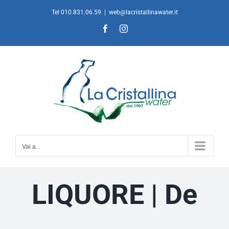
Salta
Tel 010.831.06.59
|
web@lacristallinawater.it
al
Facebook
Instagram
contenuto
Vai a...
LIQUORE | De