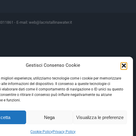
8311861 - E-mail:
web@lacristallinawater.it
Motivazione
Gestisci Consenso Cookie
 Art 1 legge 22/03/21 N 41
 Art 1 legge 22/03/21 N 41
le migliori esperienze, utilizziamo tecnologie come i cookie per memorizzare
 alle informazioni del dispositivo. Il consenso a queste tecnologie ci
egge 69/2013 Decreto del fare
i elaborare dati come il comportamento di navigazione o ID unici su questo
consentire o ritirare il consenso può influire negativamente su alcune
he e funzioni.
STATO
cetta
Nega
Visualizza le preferenze
Cookie Policy
Privacy Policy