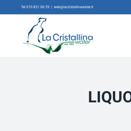
Salta
Tel 010.831.06.59
|
web@lacristallinawater.it
al
contenuto
LIQUO