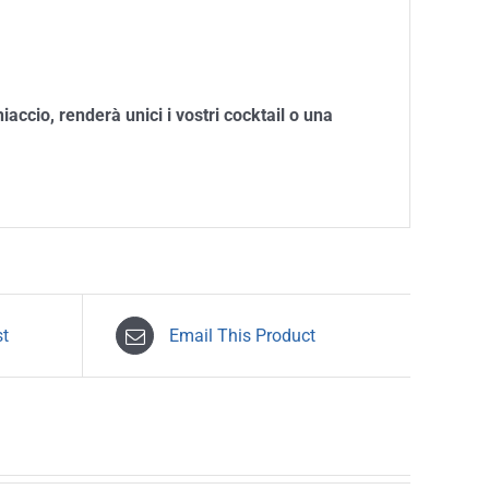
accio, renderà unici i vostri cocktail o una
st
Email This Product