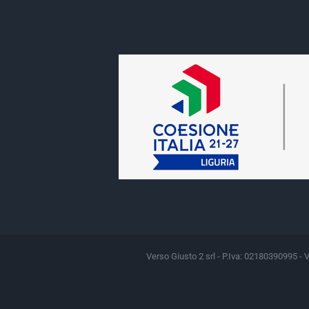
Verso Giusto 2 srl - P.Iva: 02180390995 - 