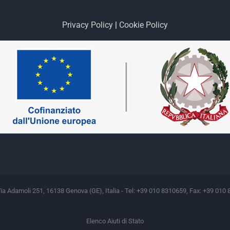
Privacy Policy
|
Cookie Policy
Via Adamoli 251, 16138 Genova (GE), Italia - Tel: +39 010 8310659, Fax: +39 010 
Elenco Aiuti di Stato