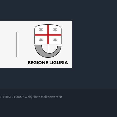
8311861 - E-mail:
web@lacristallinawater.it