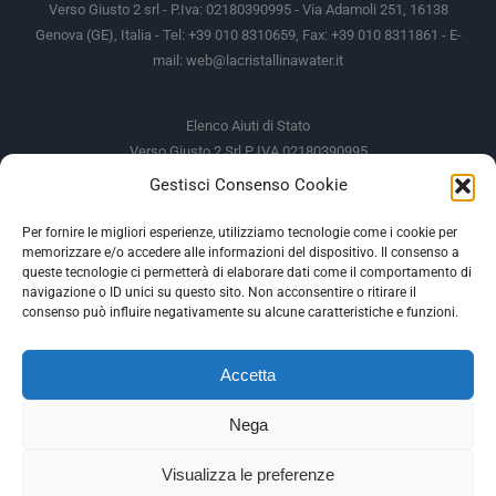
Verso Giusto 2 srl - P.Iva: 02180390995 - Via Adamoli 251, 16138
Genova (GE), Italia - Tel: +39 010 8310659, Fax: +39 010 8311861 - E-
mail:
web@lacristallinawater.it
Elenco Aiuti di Stato
Verso Giusto 2 Srl P IVA 02180390995
Gestisci Consenso Cookie
Soggetto Erogante
Somma Incassata
Agenzia delle Entrate
49.338,00 €
Per fornire le migliori esperienze, utilizziamo tecnologie come i cookie per
memorizzare e/o accedere alle informazioni del dispositivo. Il consenso a
Agenzia delle Entrate
49.338,00 €
queste tecnologie ci permetterà di elaborare dati come il comportamento di
M.I.S.E
935,34 €
navigazione o ID unici su questo sito. Non acconsentire o ritirare il
consenso può influire negativamente su alcune caratteristiche e funzioni.
AIUTI DI STATO
Accetta
Gli altri aiuti di Stato sono consultabili sul REGISTRO NAZIONALE
DEGLI AIUTI DI STATO
Nega
--
Visualizza le preferenze