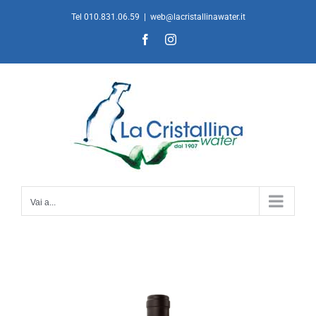
Salta
Tel 010.831.06.59
|
web@lacristallinawater.it
al
Facebook
Instagram
contenuto
Vai a...