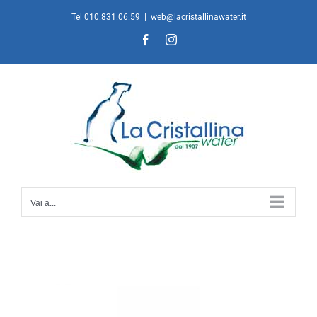
Salta
Tel 010.831.06.59
|
web@lacristallinawater.it
al
Facebook
Instagram
contenuto
Vai a...