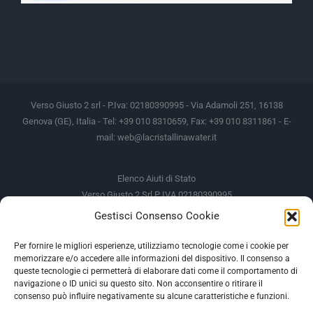
Verso Giusto 2 srl - P.Iva: 02180390995 - Via Adamoli 251, 16138
Genova (GE), Italia - Tel: +39 010 8310659, Fax: +39 010 8311861 - E-
mail:
web@lacristallinawater.it
Elenco Aiuti di Stato
Verso Giusto 2 Srl P IVA 02180390995
Gestisci Consenso Cookie
Soggetto Erogante
Somma Incassata
Agenzia delle Entrate
49.338,00 €
Per fornire le migliori esperienze, utilizziamo tecnologie come i cookie per
memorizzare e/o accedere alle informazioni del dispositivo. Il consenso a
Agenzia delle Entrate
49.338,00 €
queste tecnologie ci permetterà di elaborare dati come il comportamento di
M.I.S.E
935,34 €
navigazione o ID unici su questo sito. Non acconsentire o ritirare il
consenso può influire negativamente su alcune caratteristiche e funzioni.