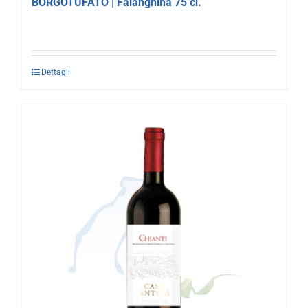
BORGOTUFATO | Falanghina 75 cl.
Dettagli