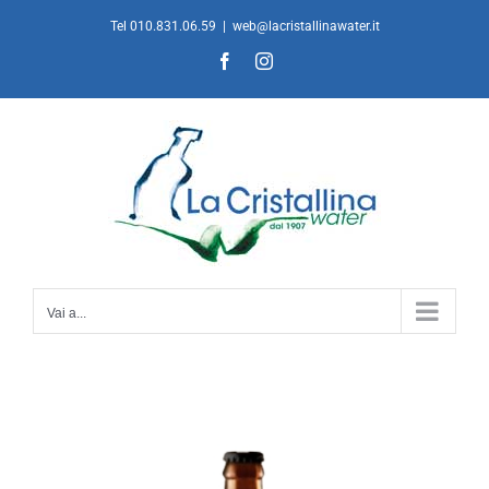
Salta
Tel 010.831.06.59
|
web@lacristallinawater.it
al
Facebook
Instagram
contenuto
Vai a...