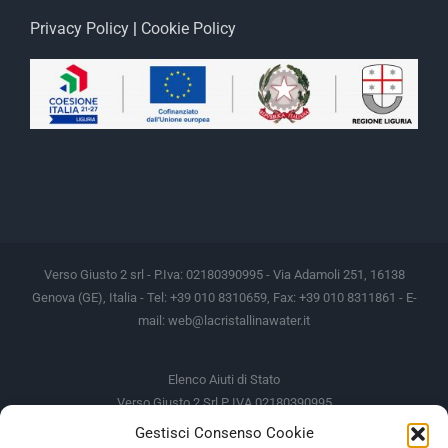
Privacy Policy
|
Cookie Policy
Verso Giusto 2 srl - P.Iva: 02180390995 - Via Adamoli 251, 16138
Genova (GE), Italia - Tel: +39 010 8310659, Fax: +39 010 8311861 - E-
mail:
web@lacristallinawater.it
Elenco Aiuti di Stato
Verso Giusto 2 Srl P IVA 02180390995
Gestisci Consenso Cookie
Soggetto Erogante
Somma Incassata