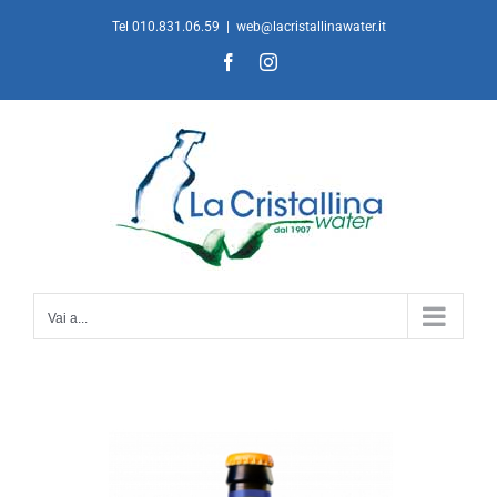
Salta
Tel 010.831.06.59
|
web@lacristallinawater.it
al
Facebook
Instagram
contenuto
Vai a...