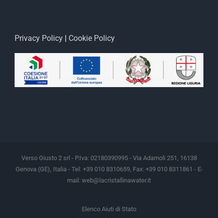
Privacy Policy
|
Cookie Policy
Verso Giusto 2 srl - P.Iva: 02180390995 - Via Adamoli 251, 16138
Genova (GE), Italia - Tel: +39 010 8310659, Fax: +39 010 8311861 - E-
mail:
web@lacristallinawater.it
Elenco Aiuti di Stato