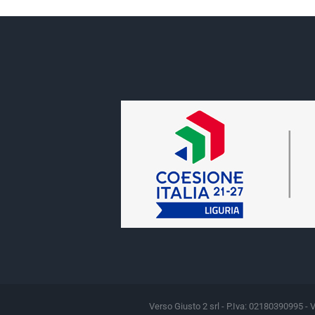
Verso Giusto 2 srl - P.Iva: 02180390995 - 