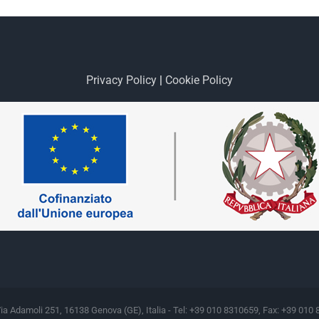
Privacy Policy
|
Cookie Policy
Via Adamoli 251, 16138 Genova (GE), Italia - Tel: +39 010 8310659, Fax: +39 010 