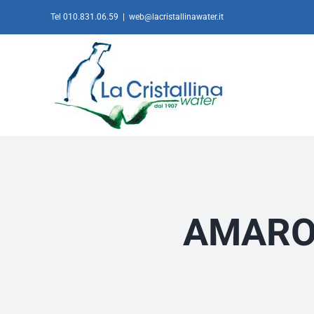
Salta
Tel 010.831.06.59
|
web@lacristallinawater.it
al
contenuto
AMARO |