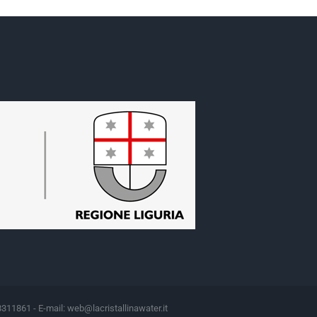
8311861 - E-mail:
web@lacristallinawater.it