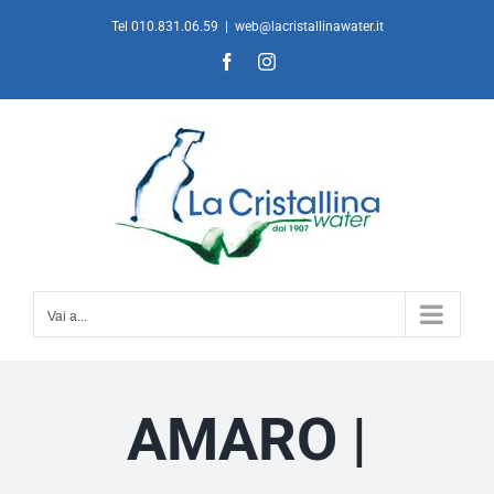
Salta
Tel 010.831.06.59
|
web@lacristallinawater.it
al
Facebook
Instagram
contenuto
Vai a...
AMARO |