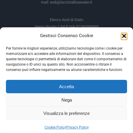
mail:
web@lacristallinawater.it
Elenco Aiuti di Stato
Verso Giusto 2 Srl P IVA 02180390995
Gestisci Consenso Cookie
Soggetto Erogante
Somma Incassata
Agenzia delle Entrate
49.338,00 €
Per fornire le migliori esperienze, utilizziamo tecnologie come i cookie per
memorizzare e/o accedere alle informazioni del dispositivo. Il consenso a
Agenzia delle Entrate
49.338,00 €
queste tecnologie ci permetterà di elaborare dati come il comportamento di
M.I.S.E
935,34 €
navigazione o ID unici su questo sito. Non acconsentire o ritirare il
consenso può influire negativamente su alcune caratteristiche e funzioni.
AIUTI DI STATO
Accetta
Gli altri aiuti di Stato sono consultabili sul REGISTRO NAZIONALE
DEGLI AIUTI DI STATO
Nega
--
Visualizza le preferenze
Facebook
Instagram
Cookie Policy
Privacy Policy