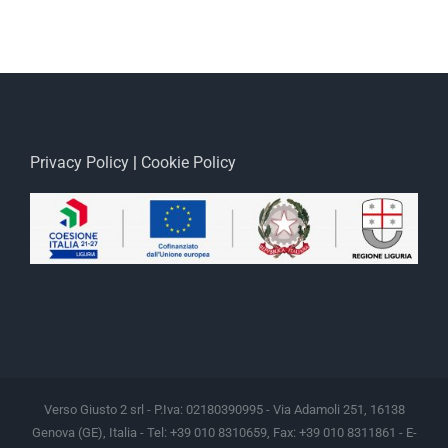
Privacy Policy
|
Cookie Policy
Verso Giusto 2 srl - P.Iva: 02180390995 - Via Adamoli 251, 16138
Genova (GE), Italia - Tel: +39 010 8310659, Fax: +39 010 8311861 - E-