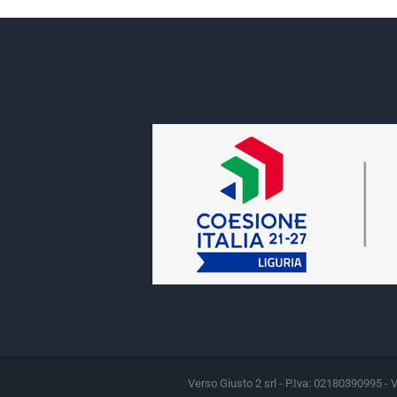
Verso Giusto 2 srl - P.Iva: 02180390995 - 