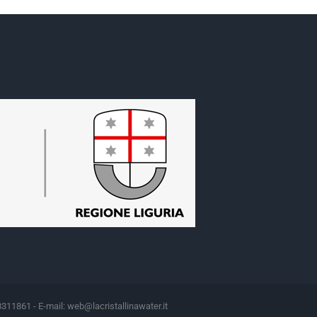
8311861 - E-mail:
web@lacristallinawater.it