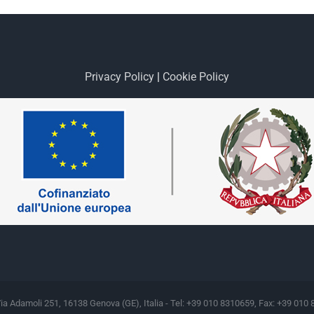
Privacy Policy
|
Cookie Policy
Via Adamoli 251, 16138 Genova (GE), Italia - Tel: +39 010 8310659, Fax: +39 010 