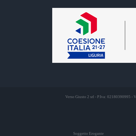
Verso Giusto 2 srl - P.Iva: 02180390995 -
Soggetto Erogante