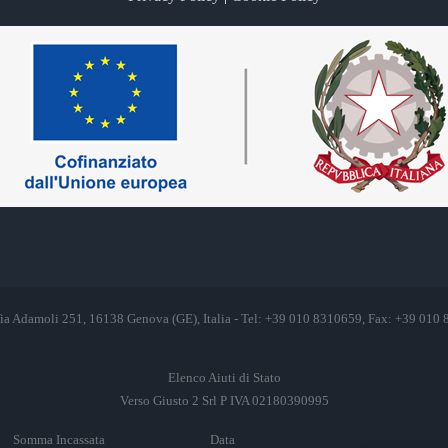
 Via Adamoli 251, 16138 Genova (GE), Italia - Tel: +39 010 8310659, Fax: +39 010
Elenco Aiuti di Stato
Verso Giusto 2 Srl P IVA 02180390995
Somma Incassata
Data