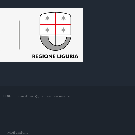
 8311861 - E-mail:
web@lacristallinawater.it
Motivazione