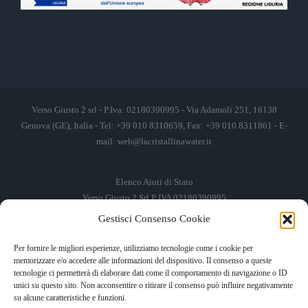
Verso Giusto 2 srl - P.Iva: 02180390995 - Via Adamoli 251, 16138
Genova (GE), Italia - Tel: +39 010 8310659, Fax: +39 010 8311861 - E-
mail:
web@lacristallinawater.it
Elenco Aiuti di Stato
Verso Giusto 2 Srl P IVA 02180390995
Gestisci Consenso Cookie
Soggetto Erogante
Somma Incassata
Agenzia delle Entrate
49.338,00 €
Per fornire le migliori esperienze, utilizziamo tecnologie come i cookie per
memorizzare e/o accedere alle informazioni del dispositivo. Il consenso a queste
Agenzia delle Entrate
49.338,00 €
tecnologie ci permetterà di elaborare dati come il comportamento di navigazione o ID
M.I.S.E
935,34 €
unici su questo sito. Non acconsentire o ritirare il consenso può influire negativamente
su alcune caratteristiche e funzioni.