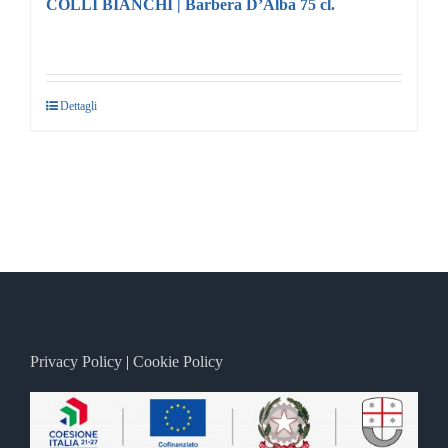
COLLI BIANCHI | Barbera D’Alba 75 cl.
Dettagli
Privacy Policy
|
Cookie Policy