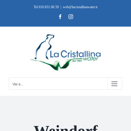
Salta
Tel 010.831.06.59
|
web@lacristallinawater.it
al
Facebook
Instagram
contenuto
Vai a...
Weindorf