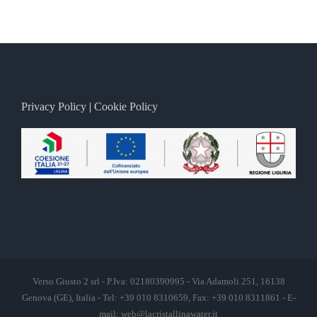
Privacy Policy
|
Cookie Policy
Verso Giusto 2 srl - P.Iva: 02180390995 - Via Adamoli 251, 16138
Genova (GE), Italia - Tel: +39 010 8310659, Fax: +39 010 8311861 - E-
mail:
web@lacristallinawater.it