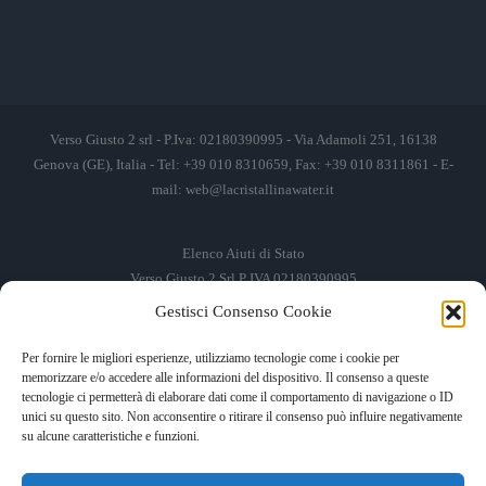
Verso Giusto 2 srl - P.Iva: 02180390995 - Via Adamoli 251, 16138
Genova (GE), Italia - Tel: +39 010 8310659, Fax: +39 010 8311861 - E-
mail:
web@lacristallinawater.it
Elenco Aiuti di Stato
Verso Giusto 2 Srl P IVA 02180390995
Gestisci Consenso Cookie
Soggetto Erogante
Somma Incassata
Agenzia delle Entrate
49.338,00 €
Per fornire le migliori esperienze, utilizziamo tecnologie come i cookie per
memorizzare e/o accedere alle informazioni del dispositivo. Il consenso a queste
Agenzia delle Entrate
49.338,00 €
tecnologie ci permetterà di elaborare dati come il comportamento di navigazione o ID
M.I.S.E
935,34 €
unici su questo sito. Non acconsentire o ritirare il consenso può influire negativamente
su alcune caratteristiche e funzioni.
AIUTI DI STATO